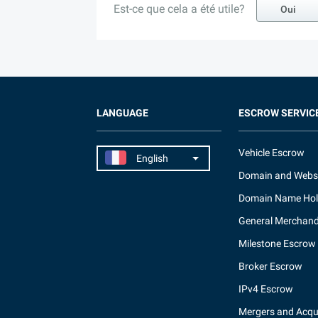
Est-ce que cela a été utile?
Oui
LANGUAGE
ESCROW SERVIC
Vehicle Escrow
Domain and Webs
Domain Name Hol
General Merchand
Milestone Escrow
Broker Escrow
IPv4 Escrow
Mergers and Acqui