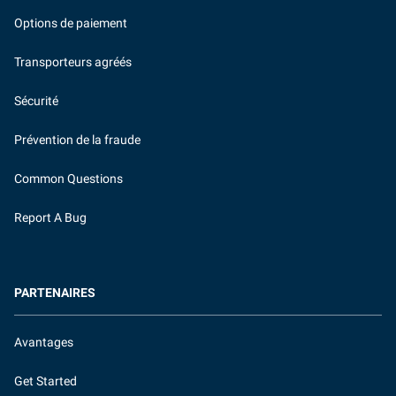
Options de paiement
Transporteurs agréés
Sécurité
Prévention de la fraude
Common Questions
Report A Bug
PARTENAIRES
Avantages
Get Started