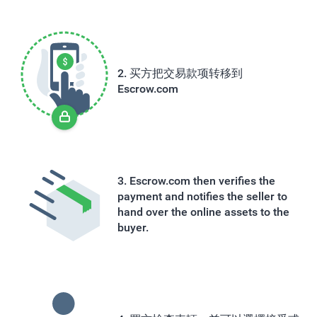
买方把交易款项转移到
Escrow.com
Escrow.com then verifies the
payment and notifies the seller to
hand over the online assets to the
buyer.