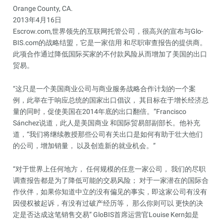
Orange County, CA.
2013年4月16日
Escrow.com,世界领先的互联网托管公司，很高兴的宣布与Glo-
BIS.com的战略结盟，它是一家信用 和尽职审查报告的提供商。
此项合作通过降低国际买家的不付款风险从而增加了美国的出口
贸易。
“这只是一个美国商业公司与商业服务战略合作计划的一个案
例，此举在于响应总统的国家出口倡议， 其目标在于增长经济总
量的同时，促使美国在2014年底的出口翻倍。”Francisco
Sánchez说道，此人是美国商业 和国际贸易部副部长。他补充
道，“我们将继续教授那些公司有关出口是如何有助于壮大他们
的公司，增加销量， 以及创造新的就业机会。”
“对于世界上任何地方， 任何规模的任意一家公司， 我们的尽职
调查报告都是为了降低可能的交易风险； 对于一家潜在的国际合
作伙伴，如果你知道中立的没有偏见的事实，即这家公司有没有
因侵权被起诉，有没有过破产经历等， 那么你则可以 更快的决
定是否达成这笔销售交易” GloBIS首席运营官Louise Kern如是